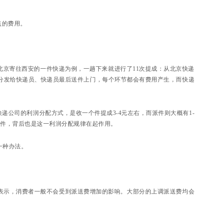
点的费用。
京寄往西安的一件快递为例，一趟下来就进行了11次提成：从北京快递
分发给快递员、快递员最后送件上门，每个环节都会有费用产生，而快递
递公司的利润分配方式，是收一个件提成3-4元左右，而派件则大概有1-
送件，背后也是这一利润分配规律在起作用。
一种办法。
表示，消费者一般不会受到派送费增加的影响。大部分的上调派送费均会