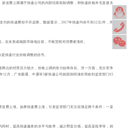
。派送费上调属于快递公司的内部结算机制调整，和快递价格并无直接关
的快递费却不升反降。数据显示，2017年快递均价不到12元/件，而
高，在未形成稳固市场地位前，不敢贸然对消费者涨价。
许是快递行业价格调整的信号。
送网点的经营压力较大，价格上调的张力始终存在。另一方面，充分竞争
年12月，广东圆通、中通等5家快递公司就因协同涨价而收到监管部门65
寄送费上涨。如果快递费上涨，引发监管部门关注应满足两个条件：一是
的同时，提高快递服务的水平与效率，减少野蛮分拣，提高妥投率等，则