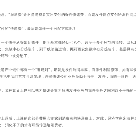
概念。“派送费”并不是消费者实际支付的寄件快递费，而是发件网点支付给派件网
付的“快递费”，最后是怎样一个分配方式呢？
，一个快件从寄出到收件，期间基本都经历七八个、甚至十多个环节的流转。以从北
发、集散中心分拣装车，到干线邮路运输，再到西安集散中心分拣装车、基层网点
些环节中被分配了。
递产业链中都有一个“潜规则”，那就是发件利润丰厚，而派件利润微薄。如有些快
在生活中我们常常可以发现，许多快递公司业务员勤于收件、发件，而懒于派件、
费，某种意义上也可以视为快递企业为解决发件业务与派件业务之间利益不平衡的
？
费上调后，上涨的这部分费用会转嫁到消费者的快递费上。对此，经济学家宋清辉
化，消化不了的才有可能传递给消费者。