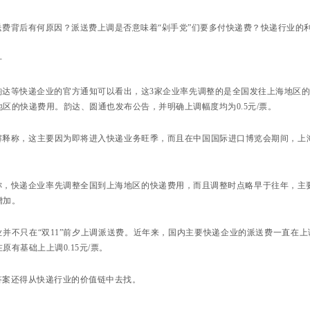
送费背后有何原因？派送费上调是否意味着“剁手党”们要多付快递费？快递行业的
升
韵达等快递企业的官方通知可以看出，这3家企业率先调整的是全国发往上海地区的
区的快递费用。韵达、圆通也发布公告，并明确上调幅度均为0.5元/票。
解释称，这主要因为即将进入快递业务旺季，而且在中国国际进口博览会期间，上
称，快递企业率先调整全国到上海地区的快递费用，而且调整时点略早于往年，主要
增加。
并不只在“双11”前夕上调派送费。近年来，国内主要快递企业的派送费一直在上
原有基础上上调0.15元/票。
答案还得从快递行业的价值链中去找。