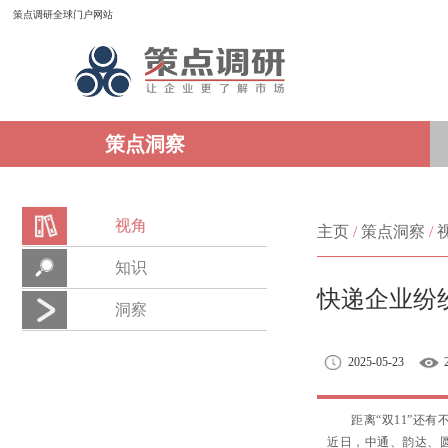
策点调研全球门户网站
策点洞察
视角
主页
/
策点洞察
/
知识
快递企业纷
洞察
2025-05-23
距离“双11”
近日，中通、韵达、