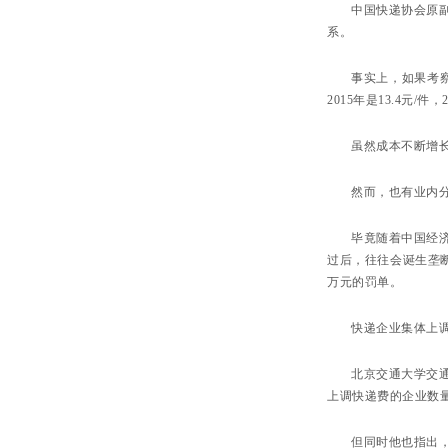
中国快递协会原
系。
事实上，如果考察
2015年是13.4元/件，
虽然成本不断增
然而，也有业内
毕竟随着中国经
过后，往往会诞生垄断
万元的罚单。
快递企业集体上
北京交通大学交
上调快递费的企业数
但同时他也指出