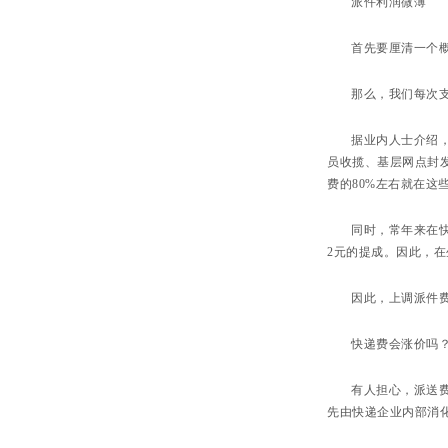
派件利润微薄
首先要厘清一个
那么，我们每次支
据业内人士介绍
员收揽、基层网点封
费的80%左右就在这
同时，常年来在快
2元的提成。因此，
因此，上调派件
快递费会涨价吗
有人担心，派送
先由快递企业内部消