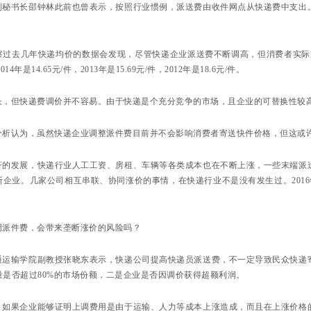
副秘书长邵钟林此前也曾表示，按照行业惯例，派送费由收件网点从快递费中支出
过去几年快递均价的数据会发现，尽管快递企业派送费不断调高，但消费者实际支付
2014年是14.65元/件，2013年是15.69元/件，2012年是18.6元/件。
长，但快递费调价并不容易。由于快递是个充分竞争的市场，且企业的可替换性较
分析认为，虽然快递企业调整派件费目前并不会影响消费者寄送快件价格，但这或
济的发展，快递行业人工工资、房租、车辆等各类成本也在不断上涨，一些末端派
企业。几家公司相互串联、协同涨价的事情，在快递行业不是没有发生过。2016
调派件费，会带来垄断涨价的风险吗？
通运输学院副教授张晓东表示，快递公司提高快递员派送费，不一定导致民众快递
量是否超过80%的市场份额，二是企业是否因调价获得超额利润。
，如果企业能够证明上调费用是由于运输、人力等成本上涨造成，而且在上涨价格