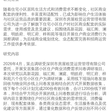
随着住宅小区居民生活方式和消费需求不断变化，社区商业
配套的便利性、丰富度和适配性，已成为影响住户生活体验
与社区运营品质的重要因素。深圳市房屋租赁运营管理有限
公司为进一步了解旗下住宅小区住户对社区商业配套的实际
需求、使用感受及意见建议，拟围绕高新花园、福汇阁、澜
庭、明皓府、明汇府、梓和苑等项目开展住户商业消费行为
洞察调研，为后续商业规划优化、业态配置完善和招商运营
工作提供参考依据。
研究内容
2026年4月，策点调研受深圳市房屋租赁运营管理有限公司
委托，开展安居集团小区住户商业消费需求问卷调研项目。
本次研究以高新花园、福汇阁、澜庭、明皓府、明汇府、梓
和苑六个住宅小区住户为调研对象，采用线下现场问卷发放
回收与物业同步线上问卷发放相结合的方式开展数据收集，
线下每个小区计划完成200份有效问卷，合计1200份线下样
本，并结合甲方同步开展的线上问卷数据进行综合分析。调
研内容主要围绕住户对社区商业配套的需求情况、消费偏
好、现有配套体验、各类商业业态需求、生活服务痛点及优
化建议等方面展开，通过量化数据和住户反馈识别不同小区