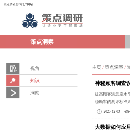
策点调研全球门户网站
策点洞察
主页
/
策点洞察
/
视角
知识
神秘顾客调查
洞察
提高顾客满意度水
秘顾客的测评标准
2025-12-03
大数据如何应