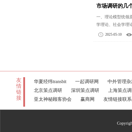
市场调研的几
一、理论模型统领
学理论、社会学理
2025-05-10
友
华夏经纬transbit
一起调研网
中外管理杂
情
北京策点调研
深圳策点调研
上海策点调
链
接
亚太神秘顾客协会
赢商网
友情链接联系QQ
Copyri