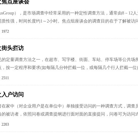
之焦点座谈会
cusGroup），是市场调查中经常采用的一种定性调查方法，通常由8－
同质性强，时间长度约1～2小时。焦点组座谈会的调查目的在于了解被访
1972
之街头拦访
见的定量调查方法之一，在超市、写字楼、街面、车站、停车场等公共场
点，按一定程序和要求(如每隔几分钟拦截一位，或每隔几个行人拦截一位
2511
之入户访问
者在家中（对企业用户是在单位中）单独接受访问的一种调查方式，调查
当的被访者，依照问卷或调查提纲进行面对面的直接提问，问卷可为访问
2203