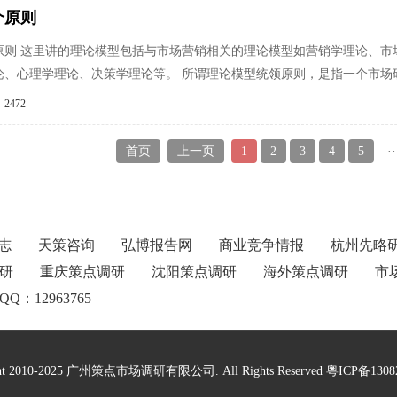
个原则
原则 这里讲的理论模型包括与市场营销相关的理论模型如营销学理论、市
论、心理学理论、决策学理论等。 所谓理论模型统领原则，是指一个市场
2472
首页
上一页
1
2
3
4
5
··
志
天策咨询
弘博报告网
商业竞争情报
杭州先略
研
重庆策点调研
沈阳策点调研
海外策点调研
市
：12963765
ght 2010-2025 广州策点市场调研有限公司. All Rights Reserved
粵ICP备1308