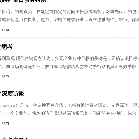
顾客”窗口服务检测
严格培训的调查员，在规定或指定的时间里扮演成顾客，对事先设计的包
方式最初是用在快餐、超市、家电等连锁行业，近来也被电信、银行、保
1714
的思考
得到重视 现代营销观念认为，实现企业各种目标的关键是，正确认识目标
西。而市场调研是企业了解目标市场需求和竞争对手行动的真正有效手段
2632
之深度访谈
epthinterview）是市一种定性调查方法，包括普通消费者深访、专家
问。一个专业的、熟练的访问员通过深访揭示某一问题的潜在动机、信念
2255