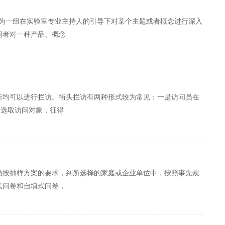
12人为一组在实验室专业主持人的引导下对某个主题或者概念进行深入
问者对一种产品、概念
所均可以进行拦访。街头拦访有两种形式较为常见：一是访问员在
)选取访问对象，征得
员按抽样方案的要求，到所选择的家庭或企业单位中，按照事先规
式问卷和自填式问卷，