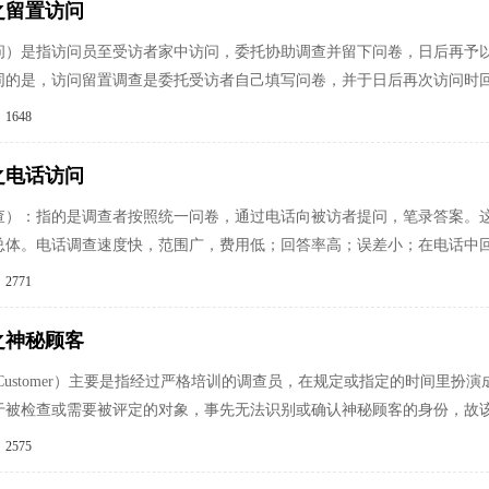
之留置访问
问）是指访问员至受访者家中访问，委托协助调查并留下问卷，日后再予以
同的是，访问留置调查是委托受访者自己填写问卷，并于日后再次访问时
1648
之电话访问
查）：指的是调查者按照统一问卷，通过电话向被访者提问，笔录答案。
总体。电话调查速度快，范围广，费用低；回答率高；误差小；在电话中
2771
之神秘顾客
eryCustomer）主要是指经过严格培训的调查员，在规定或指定的时间
于被检查或需要被评定的对象，事先无法识别或确认神秘顾客的身份，故
2575